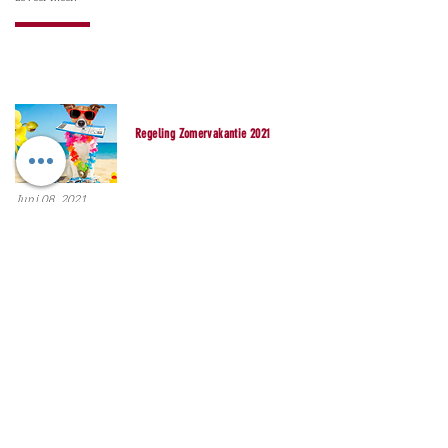
Regeling Zomervakantie 2021
Juni 08, 2021
WORLDCLASS G&A sluit zijn deuren voor het opladen
van de mentale batterijen en dit van 21 juli 2021 tot 31
juli 2021 en van 8 augustus 2021 tot 12 augustus
2021.
Op vrijdag 13 augustus starten we om 17h00 met onze
opendeurdag.
Kom langs en bekijk onze nieuwe modellen aan jacht
en sportwapens, de verrekijkers en richtkijkers en nog
zoveel meer.