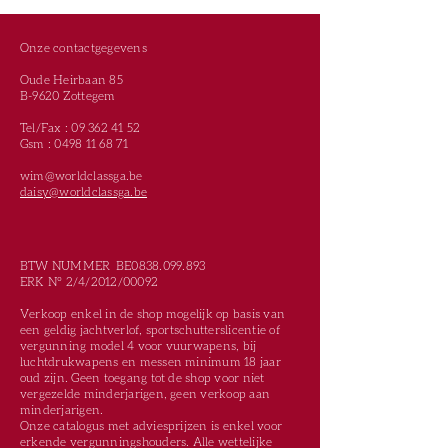
Onze contactgegevens
Oude Heirbaan 85
B-9620 Zottegem
Tel/Fax :
09 362 41 52
Gsm :
0498 11 68 71
wim
@worldclassga.be
daisy@worldclassga.be
BTW NUMMER BE0838.099.893
ERK N° 2/4/2012/00092
Verkoop enkel in de shop mogelijk op basis van
een geldig jachtverlof, sportschutterslicentie of
vergunning model 4 voor vuurwapens, bij
luchtdrukwapens en messen minimum 18 jaar
oud zijn. Geen toegang tot de shop voor niet
vergezelde minderjarigen, geen verkoop aan
minderjarigen.
Onze catalogus met adviesprijzen is enkel voor
erkende vergunningshouders. Alle wettelijke