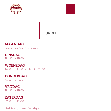
CONTACT
MAANDAG
na afspraak / sur rendez vous
DINSDAG
18h30 tot 21h30
WOENSDAG
14h00 tot 17u00 - 18h30 tot 21h30
DONDERDAG
gesloten / fermé
VRIJDAG
18h30 tot 21h30
ZATERDAG
09h00 tot 13h30
Gesloten op zon- en feestdagen