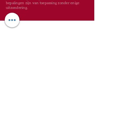
bepalingen zijn van toepassing zonder enige
uitzondering.
Oude Heirbaan 85 | 9620 Zottegem |
wim@worldclassga.be
| Tel:
09
362 41 52
| Gsm:
0498 11 68 71
| Erk: 2/4/2023/00092
PRIVACY