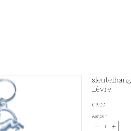
n
Partners
Nieuws
Acties & Promo's
Tweedehands
sleutelhang
lièvre
Prijs
€ 9,00
Aantal
*