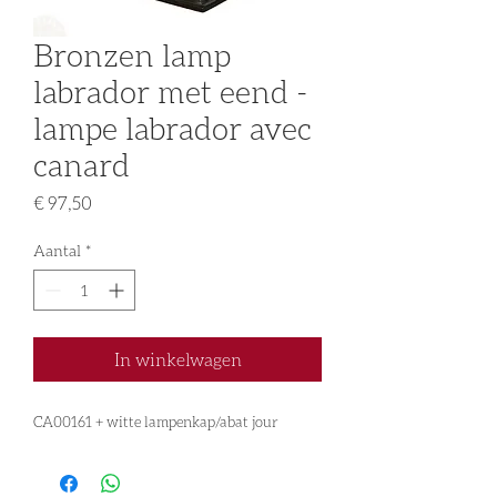
Bronzen lamp
labrador met eend -
lampe labrador avec
canard
Prijs
€ 97,50
Aantal
*
In winkelwagen
CA00161 + witte lampenkap/abat jour