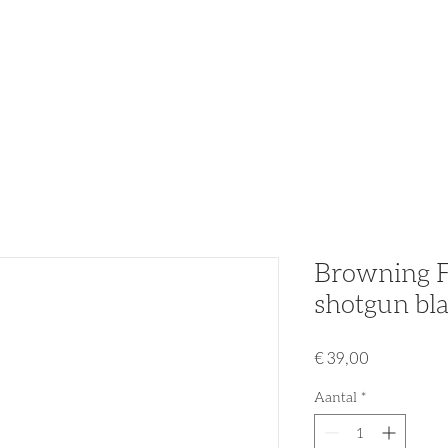
n
Partners
Nieuws
Acties & Promo's
Tweedehands
Browning F
shotgun bl
Prijs
€ 39,00
Aantal
*