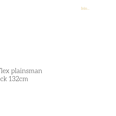
Inloggen
Contact
Webshop
lex plainsman
ack 132cm