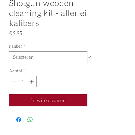
Shotgun wooden
cleaning kit - allerlei
kalibers
Prijs
€ 9,95
kaliber
*
Aantal
*
In winkelwagen