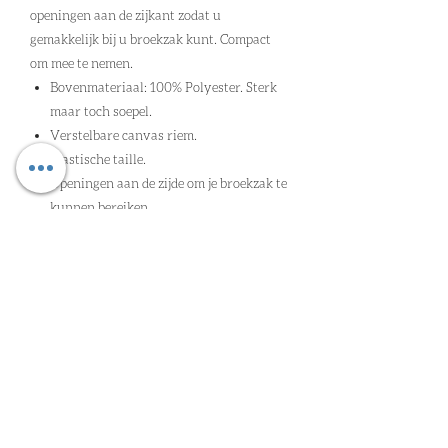
openingen aan de zijkant zodat u
gemakkelijk bij u broekzak kunt. Compact
om mee te nemen.
Bovenmateriaal: 100% Polyester. Sterk
maar toch soepel.
Verstelbare canvas riem.
Elastische taille.
Openingen aan de zijde om je broekzak te
kunnen bereiken.
Gemakkelijk en snel aan te trekken.
Waterdicht dampdoorlatend Seetex®
membraam.
Plooi en split om gemakkelijk over de
laarzen of schoenen te trekken.
Verstelbare onderkant.
Kleur: Pine Green.