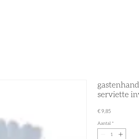
n
Partners
Nieuws
Acties & Promo's
Tweedehands
gastenhand
serviette in
Prijs
€ 9,85
Aantal
*