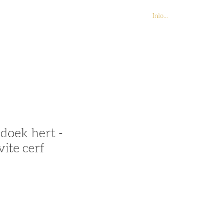
Inloggen
Contact
Webshop
doek hert -
vite cerf