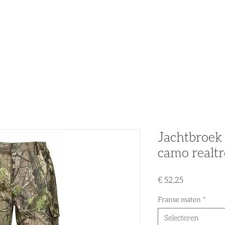
n
Partners
Nieuws
Acties & Promo's
Tweedehands
Jachtbroek
camo realtr
Prijs
€ 52,25
Franse maten
*
Selecteren