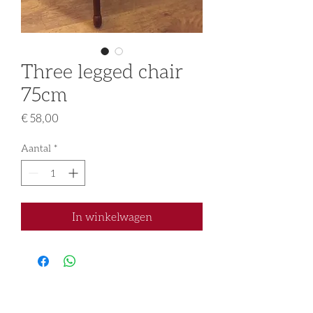
Three legged chair
75cm
Prijs
€ 58,00
Aantal
*
In winkelwagen