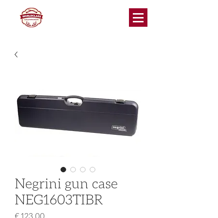
Negrini gun case
NEG1603TIBR
Prijs
€ 123,00