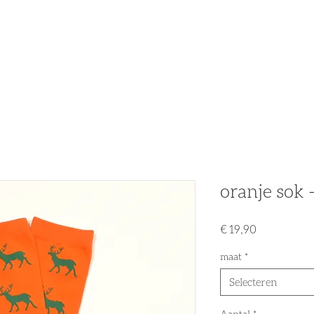
n
Partners
Nieuws
Acties & Promo's
Tweedehands
oranje sok 
Prijs
€ 19,90
maat
*
Selecteren
Aantal
*