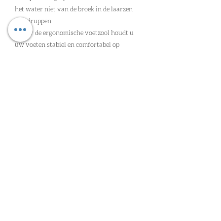
het water niet van de broek in de laarzen
kan druppen
- Door de ergonomische voetzool houdt u
uw voeten stabiel en comfortabel op
veranderlijk terrein
Oude Heirbaan 85 | 9620 Zottegem |
wim@worldclassga.be
| Tel:
09
362 41 52
| Gsm:
0498 11 68 71
| Erk: 2/4/2023/00092
PRIVACY