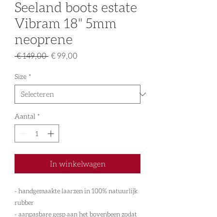
Seeland boots estate
Vibram 18" 5mm
neoprene
Normale
Verkoopprijs
 € 149,00 
€ 99,00
prijs
Size
*
Aantal
*
In winkelwagen
- handgemaakte laarzen in 100% natuurlijk
rubber
- aanpasbare gesp aan het bovenbeen zodat