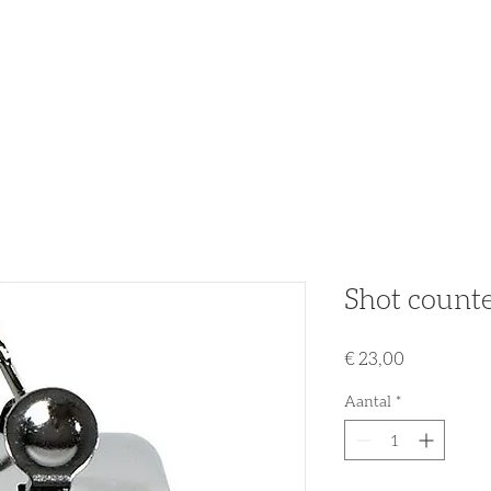
n
Partners
Nieuws
Acties & Promo's
Tweedehands
Shot count
Prijs
€ 23,00
Aantal
*