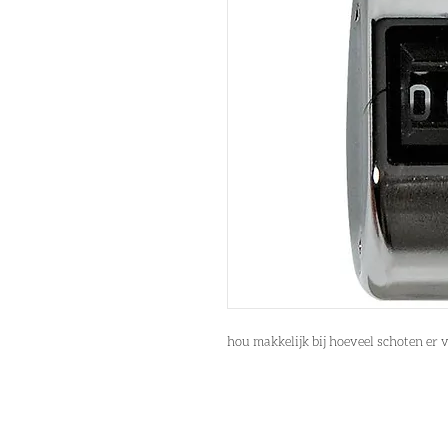
hou makkelijk bij hoeveel schoten er 