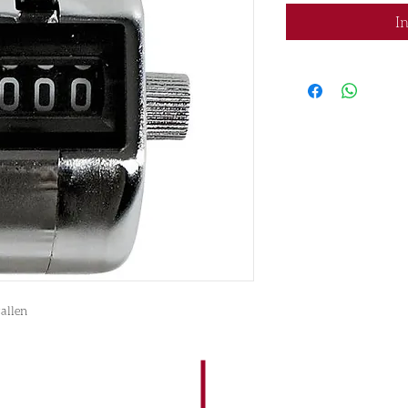
I
vallen