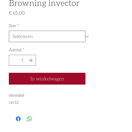
Browning invector
Prijs
€ 65,00
Size
*
Aantal
*
In winkelwagen
extended
cal 12