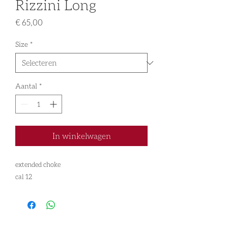
Rizzini Long
Prijs
€ 65,00
Size
*
Aantal
*
In winkelwagen
extended choke
cal 12