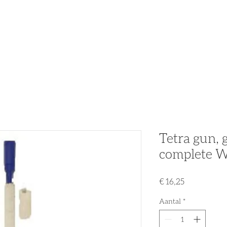
n
Partners
Nieuws
Acties & Promo's
Tweedehands
Tetra gun, 
complete W
Prijs
€ 16,25
Aantal
*