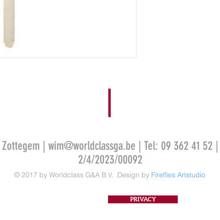
0 Zottegem |
wim@worldclassga.be
| Tel: 09 362 41 52 |
2/4/2023/00092
© 2017 by Worldclass G&A B.V. .Design by
Fireflies Artstudio
PRIVACY