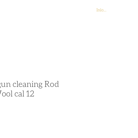
Inloggen
Contact
Webshop
gun cleaning Rod
ool cal 12