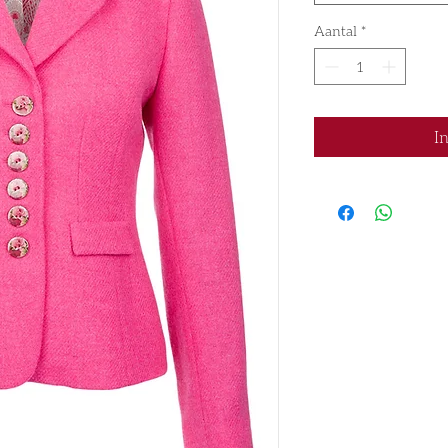
Aantal
*
I