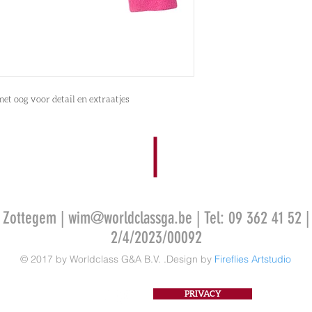
et oog voor detail en extraatjes
0 Zottegem |
wim@worldclassga.be
| Tel: 09 362 41 52 |
2/4/2023/00092
© 2017 by Worldclass G&A B.V. .Design by
Fireflies Artstudio
PRIVACY