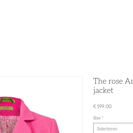
n
Partners
Nieuws
Acties & Promo's
Tweedehands
The rose Am
jacket
Prijs
€ 199,00
Size
*
Selecteren