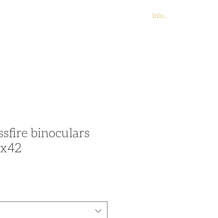
Inloggen
Contact
Webshop
sfire binoculars
0x42