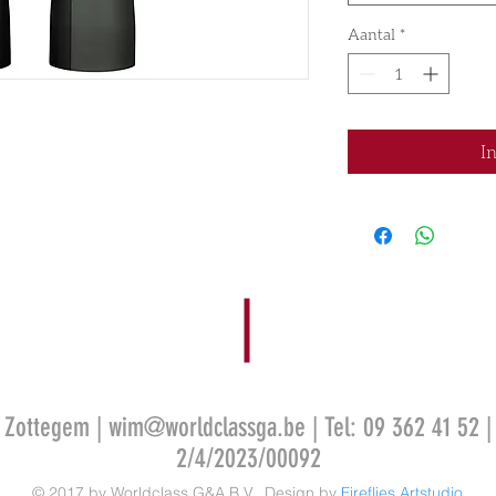
Aantal
*
I
0 Zottegem |
wim@worldclassga.be
| Tel: 09 362 41 52 |
2/4/2023/00092
© 2017 by Worldclass G&A B.V. .Design by
Fireflies Artstudio