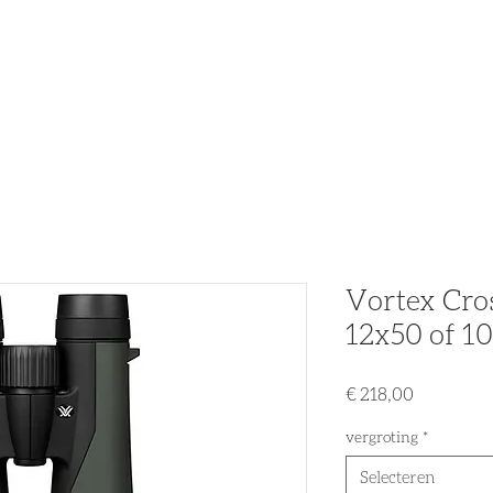
n
Partners
Nieuws
Acties & Promo's
Tweedehands
Vortex Cros
12x50 of 1
Prijs
€ 218,00
vergroting
*
Selecteren