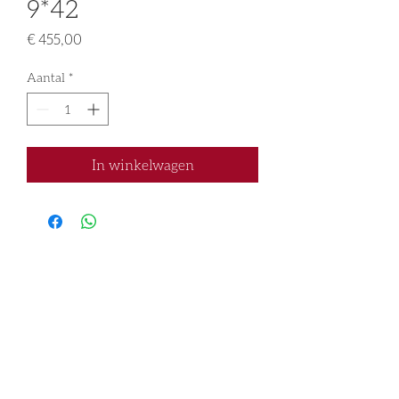
9*42
Prijs
€ 455,00
Aantal
*
In winkelwagen